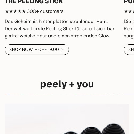
THE PEELING STICK
PU
★★★★★ 300+ customers
★★★
Das Geheimnis hinter glatter, strahlender Haut.
Die 
Der weltweit erste Peeling Stick für sofort sichtbar
Rein
glatte, weiche Haut und einen strahlenden Glow.
sorg
SHOP NOW – CHF 19.00
SH
peely + you